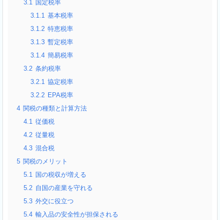
3.1
国定税率
3.1.1
基本税率
3.1.2
特恵税率
3.1.3
暫定税率
3.1.4
簡易税率
3.2
条約税率
3.2.1
協定税率
3.2.2
EPA税率
4
関税の種類と計算方法
4.1
従価税
4.2
従量税
4.3
混合税
5
関税のメリット
5.1
国の税収が増える
5.2
自国の産業を守れる
5.3
外交に役立つ
5.4
輸入品の安全性が担保される