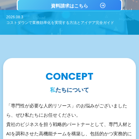
資料請求はこちら
2026.08.8
2026.08.3
2026.07.28
2026.07.23
2026.07.17
【保存版】経営者必読！残業が多い企業の特徴と解決法を徹底解説
コストダウンで業務効率化を実現する方法とアイデア完全ガイド
生成AIで業務効率化を実現！活用方法とおすすめツール
業務効率化の手法を徹底解説！進め方や成功のポイントを紹介
【経営者必読】グローバル人材育成方法をステップ別に詳しく解説
CONCEPT
私たちについて
「専門性が必要な人的リソース」のお悩みがございました
ら、ぜひ私たちにお任せください。
貴社のビジネスを担う戦略的パートナーとして、専門人材と
AIを調和させた高機能チームを構築し、包括的かつ実務的に