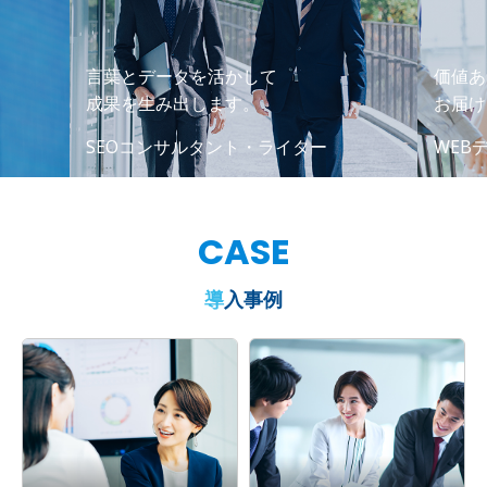
言葉とデータを活かして
価値あ
成果を生み出します。
お届け
SEOコンサルタント・ライター
WEB
CASE
導入事例