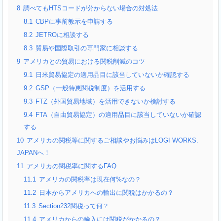
8
調べてもHTSコードが分からない場合の対処法
8.1
CBPに事前教示を申請する
8.2
JETROに相談する
8.3
貿易や国際取引の専門家に相談する
9
アメリカとの貿易における関税削減のコツ
9.1
日米貿易協定の適用品目に該当していないか確認する
9.2
GSP（一般特恵関税制度）を活用する
9.3
FTZ（外国貿易地域）を活用できないか検討する
9.4
FTA（自由貿易協定）の適用品目に該当していないか確認
する
10
アメリカの関税等に関するご相談やお悩みはLOGI WORKS.
JAPANへ！
11
アメリカの関税率に関するFAQ
11.1
アメリカの関税率は現在何%なの？
11.2
日本からアメリカへの輸出に関税はかかるの？
11.3
Section232関税って何？
11.4
アメリカからの輸入には関税がかかるの？