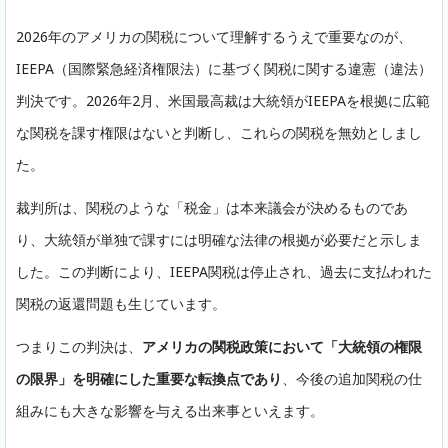
2026年のアメリカの関税について理解するうえで重要なのが、
IEEPA（国際緊急経済権限法）に基づく関税に関する違憲（違法）
判決です。2026年2月、米国最高裁は大統領がIEEPAを根拠に広範
な関税を課す権限はないと判断し、これらの関税を無効としまし
た。
裁判所は、関税のような「税金」は本来議会が決めるものであ
り、大統領が単独で課すには明確な法律の根拠が必要だと示しま
した。この判断により、IEEPA関税は停止され、過去に支払われた
関税の返還問題も生じています。
つまりこの判決は、
アメリカの関税政策において「大統領の権限
の限界」を明確にした重要な転換点であり
、今後の追加関税の仕
組みにも大きな影響を与える出来事といえます。