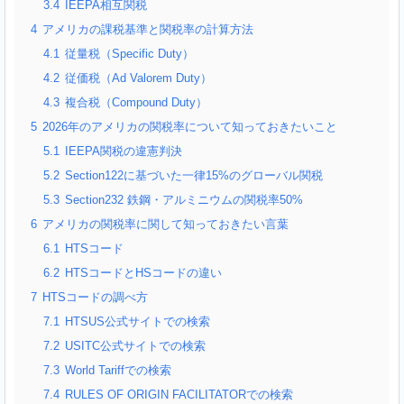
3.4
IEEPA相互関税
4
アメリカの課税基準と関税率の計算方法
4.1
従量税（Specific Duty）
4.2
従価税（Ad Valorem Duty）
4.3
複合税（Compound Duty）
5
2026年のアメリカの関税率について知っておきたいこと
5.1
IEEPA関税の違憲判決
5.2
Section122に基づいた一律15%のグローバル関税
5.3
Section232 鉄鋼・アルミニウムの関税率50%
6
アメリカの関税率に関して知っておきたい言葉
6.1
HTSコード
6.2
HTSコードとHSコードの違い
7
HTSコードの調べ方
7.1
HTSUS公式サイトでの検索
7.2
USITC公式サイトでの検索
7.3
World Tariffでの検索
7.4
RULES OF ORIGIN FACILITATORでの検索