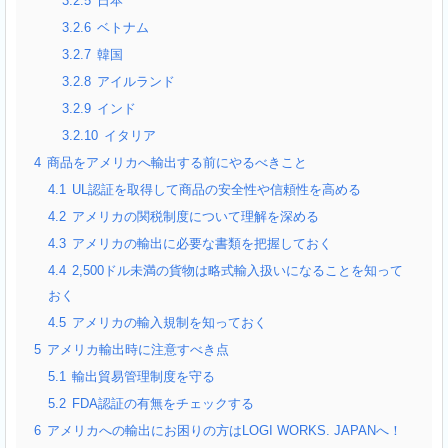
3.2.5
日本
3.2.6
ベトナム
3.2.7
韓国
3.2.8
アイルランド
3.2.9
インド
3.2.10
イタリア
4
商品をアメリカへ輸出する前にやるべきこと
4.1
UL認証を取得して商品の安全性や信頼性を高める
4.2
アメリカの関税制度について理解を深める
4.3
アメリカの輸出に必要な書類を把握しておく
4.4
2,500ドル未満の貨物は略式輸入扱いになることを知って
おく
4.5
アメリカの輸入規制を知っておく
5
アメリカ輸出時に注意すべき点
5.1
輸出貿易管理制度を守る
5.2
FDA認証の有無をチェックする
6
アメリカへの輸出にお困りの方はLOGI WORKS. JAPANへ！