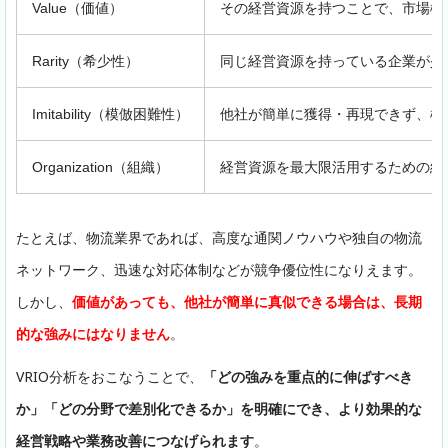
Value（価値）
その経営資源を持つことで、市場機
Rarity（希少性）
同じ経営資源を持っている企業が少
Imitability（模倣困難性）
他社が簡単に獲得・再現できず、模
Organization（組織）
経営資源を最大限活用するための組
たとえば、物流業界であれば、高度な通関ノウハウや独自の物流
ネットワーク、迅速な対応体制などが競争優位性になりえます。
しかし、
価値があっても、他社が簡単に真似できる場合は、長期
的な強みにはなりません
。
VRIO分析をおこなうことで、
「どの強みを重点的に伸ばすべき
か」「どの分野で差別化できるか」を明確にでき、より効果的な
無料相談・資料請求
経営戦略や業務改善につなげられます
。