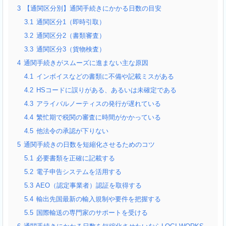
3
【通関区分別】通関手続きにかかる日数の目安
3.1
通関区分1（即時引取）
3.2
通関区分2（書類審査）
3.3
通関区分3（貨物検査）
4
通関手続きがスムーズに進まない主な原因
4.1
インボイスなどの書類に不備や記載ミスがある
4.2
HSコードに誤りがある、あるいは未確定である
4.3
アライバルノーティスの発行が遅れている
4.4
繁忙期で税関の審査に時間がかかっている
4.5
他法令の承認が下りない
5
通関手続きの日数を短縮化させるためのコツ
5.1
必要書類を正確に記載する
5.2
電子申告システムを活用する
5.3
AEO（認定事業者）認証を取得する
5.4
輸出先国最新の輸入規制や要件を把握する
5.5
国際輸送の専門家のサポートを受ける