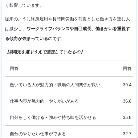
く影響しています。
従来のように終身雇用や長時間労働を前提とした働き方を望む人
は減少し、
ワークライフバランスや自己成長、働きがいを重視す
る傾向が強まっている
のです。
【就職先を選ぶうえで重視していたもの】
回答
回答者
働いている人が魅力的・職場の人間関係が良い
39.4
仕事内容が魅力的・やりがいがある
36.8
自分らしく働ける・強みや持ち味を活かせる
35.8
自分のやりたい仕事ができる
32.7