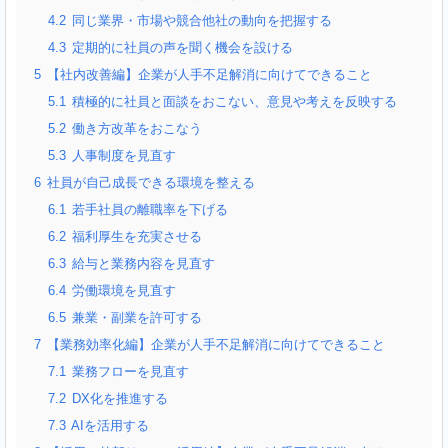
4.2
同じ業界・市場や競合他社の動向を把握する
4.3
定期的に社員の声を聞く機会を設ける
5
【社内改善編】企業が人手不足解消に向けてできること
5.1
積極的に社員と面談をおこない、意見や考えを反映する
5.2
働き方改革をおこなう
5.3
人事制度を見直す
6
社員が自己成長できる環境を整える
6.1
若手社員の離職率を下げる
6.2
福利厚生を充実させる
6.3
給与と業務内容を見直す
6.4
労働環境を見直す
6.5
兼業・副業を許可する
7
【業務効率化編】企業が人手不足解消に向けてできること
7.1
業務フローを見直す
7.2
DX化を推進する
7.3
AIを活用する