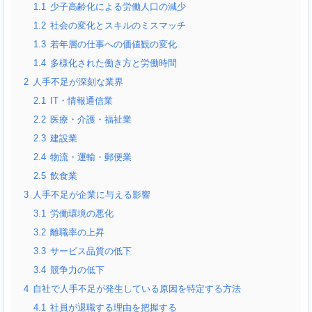
1.1
少子高齢化による労働人口の減少
1.2
社会の変化とスキルのミスマッチ
1.3
若年層の仕事への価値観の変化
1.4
多様化された働き方と労働時間
2
人手不足が深刻な業界
2.1
IT・情報通信業
2.2
医療・介護・福祉業
2.3
建設業
2.4
物流・運輸・郵便業
2.5
飲食業
3
人手不足が企業に与える影響
3.1
労働環境の悪化
3.2
離職率の上昇
3.3
サービス品質の低下
3.4
競争力の低下
4
自社で人手不足が発生している原因を特定する方法
4.1
社員が退職する理由を把握する